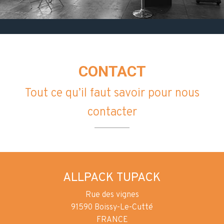
CONTACT
Tout ce qu’il faut savoir pour nous
contacter
ALLPACK TUPACK
Rue des vignes
91590 Boissy-Le-Cutté
FRANCE