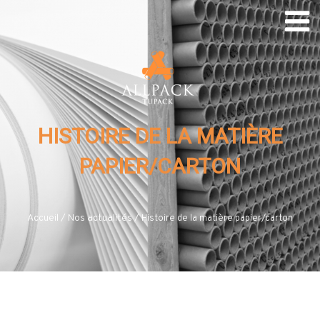
HISTOIRE DE LA MATIÈRE
PAPIER/CARTON
Accueil
/
Nos actualités
/
Histoire de la matière papier/carton